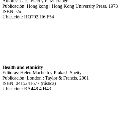
Autores: C. E. Field y F. M. Baber
Publicación: Hong kong : Hong Kong University Press, 1973
ISBN: s/n
Ubicación: HQ792.H6 F54
Health and ethnicity
Editoras: Helen Macbeth y Prakash Shetty
Publicación: London : Taylor & Francis, 2001
ISBN: 0415241677 (rústica)
Ubicación: RA448.4 H43