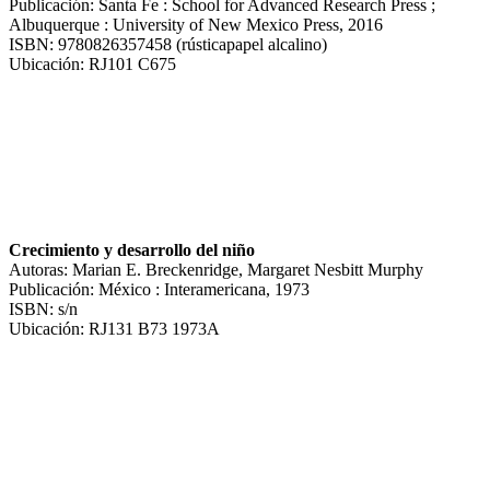
Publicación: Santa Fe : School for Advanced Research Press ;
Albuquerque : University of New Mexico Press, 2016
ISBN: 9780826357458 (rústicapapel alcalino)
Ubicación: RJ101 C675
Crecimiento y desarrollo del niño
Autoras: Marian E. Breckenridge, Margaret Nesbitt Murphy
Publicación: México : Interamericana, 1973
ISBN: s/n
Ubicación: RJ131 B73 1973A