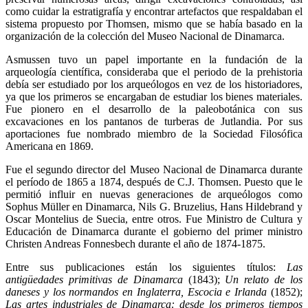
como cuidar la estratigrafía y encontrar artefactos que respaldaban el
sistema propuesto por Thomsen, mismo que se había basado en la
organización de la colección del Museo Nacional de Dinamarca.
Asmussen tuvo un papel importante en la fundación de la
arqueología científica, consideraba que el periodo de la prehistoria
debía ser estudiado por los arqueólogos en vez de los historiadores,
ya que los primeros se encargaban de estudiar los bienes materiales.
Fue pionero en el desarrollo de la paleobotánica con sus
excavaciones en los pantanos de turberas de Jutlandia. Por sus
aportaciones fue nombrado miembro de la Sociedad Filosófica
Americana en 1869.
Fue el segundo director del Museo Nacional de Dinamarca durante
el período de 1865 a 1874, después de C.J. Thomsen. Puesto que le
permitió influir en nuevas generaciones de arqueólogos como
Sophus Müller en Dinamarca, Nils G. Bruzelius, Hans Hildebrand y
Oscar Montelius de Suecia, entre otros. Fue Ministro de Cultura y
Educación de Dinamarca durante el gobierno del primer ministro
Christen Andreas Fonnesbech durante el año de 1874-1875.
Entre sus publicaciones están los siguientes títulos:
Las
antigüedades primitivas de Dinamarca
(1843);
Un relato de los
daneses y los normandos en Inglaterra, Escocia e Irlanda
(1852);
Las artes industriales de Dinamarca: desde los primeros tiempos