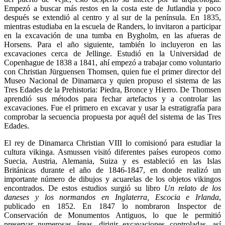
Empezó a buscar más restos en la costa este de Jutlandia y poco
después se extendió al centro y al sur de la península. En 1835,
mientras estudiaba en la escuela de Randers, lo invitaron a participar
en la excavación de una tumba en Bygholm, en las afueras de
Horsens. Para el año siguiente, también lo incluyeron en las
excavaciones cerca de Jellinge. Estudió en la Universidad de
Copenhague de 1838 a 1841, ahí empezó a trabajar como voluntario
con Christian Jürguensen Thomsen, quien fue el primer director del
Museo Nacional de Dinamarca y quien propuso el sistema de las
Tres Edades de la Prehistoria: Piedra, Bronce y Hierro. De Thomsen
aprendió sus métodos para fechar artefactos y a controlar las
excavaciones. Fue el primero en excavar y usar la estratigrafía para
comprobar la secuencia propuesta por aquél del sistema de las Tres
Edades.
El rey de Dinamarca Christian VIII lo comisionó para estudiar la
cultura vikinga. Asmussen visitó diferentes países europeos como
Suecia, Austria, Alemania, Suiza y es estableció en las Islas
Británicas durante el año de 1846-1847, en donde realizó un
importante número de dibujos y acuarelas de los objetos vikingos
encontrados. De estos estudios surgió su libro
Un relato de los
daneses y los normandos en Inglaterra, Escocia e Irlanda
,
publicado en 1852. En 1847 lo nombraron Inspector de
Conservación de Monumentos Antiguos, lo que le permitió
preservar numerosas áreas, dirigir excavaciones controladas, así