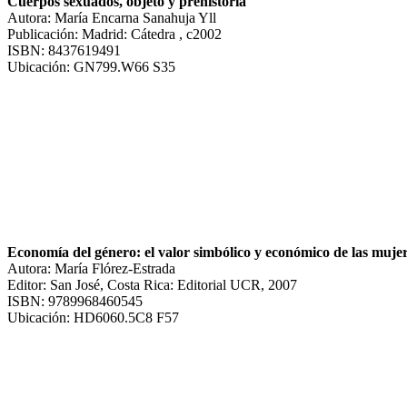
Cuerpos sexuados, objeto y prehistoria
Autora: María Encarna Sanahuja Yll
Publicación: Madrid: Cátedra , c2002
ISBN: 8437619491
Ubicación: GN799.W66 S35
Economía del género: el valor simbólico y económico de las muje
Autora: María Flórez-Estrada
Editor: San José, Costa Rica: Editorial UCR, 2007
ISBN: 9789968460545
Ubicación: HD6060.5C8 F57