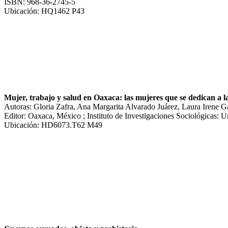
ISBN: 968-36-2745-5
Ubicación: HQ1462 P43
Mujer, trabajo y salud en Oaxaca: las mujeres que se dedican a l
Autoras: Gloria Zafra, Ana Margarita Alvarado Juárez, Laura Irene 
Editor: Oaxaca, México ; Instituto de Investigaciones Sociológicas:
Ubicación: HD6073.T62 M49