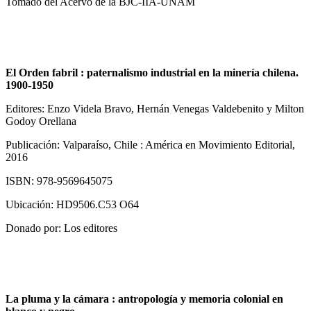
Tomado del Acervo de la BJC-IIA-UNAM
El Orden fabril : paternalismo industrial en la minería chilena.
1900-1950
Editores: Enzo Videla Bravo, Hernán Venegas Valdebenito y Milton
Godoy Orellana
Publicación: Valparaíso, Chile : América en Movimiento Editorial,
2016
ISBN: 978-9569645075
Ubicación: HD9506.C53 O64
Donado por: Los editores
La pluma y la cámara : antropología y memoria colonial en