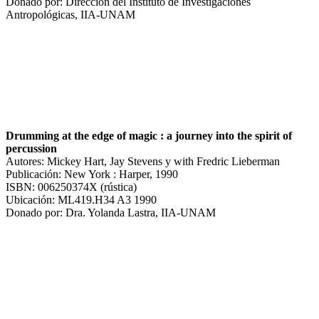
Donado por: Dirección del Instituto de Investigaciones
Antropológicas, IIA-UNAM
Drumming at the edge of magic : a journey into the spirit of
percussion
Autores: Mickey Hart, Jay Stevens y with Fredric Lieberman
Publicación: New York : Harper, 1990
ISBN: 006250374X (rústica)
Ubicación: ML419.H34 A3 1990
Donado por: Dra. Yolanda Lastra, IIA-UNAM