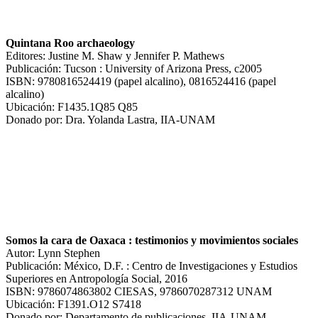
Quintana Roo archaeology
Editores: Justine M. Shaw y Jennifer P. Mathews
Publicación: Tucson : University of Arizona Press, c2005
ISBN: 9780816524419 (papel alcalino), 0816524416 (papel
alcalino)
Ubicación: F1435.1Q85 Q85
Donado por: Dra. Yolanda Lastra, IIA-UNAM
Somos la cara de Oaxaca : testimonios y movimientos sociales
Autor: Lynn Stephen
Publicación: México, D.F. : Centro de Investigaciones y Estudios
Superiores en Antropología Social, 2016
ISBN: 9786074863802 CIESAS, 9786070287312 UNAM
Ubicación: F1391.O12 S7418
Donado por: Departamento de publicaciones, IIA-UNAM