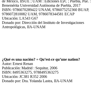
de México, IISUE ; UAM : Ediciones EyC ; Puebla, Pue. :
Benemérita Universidad Autónoma de Puebla, 2017
ISBN: 9786070289422 UNAM, 9786075252360 BUAP,
9786072810082 UAM, 9786078344581 ECAP
Ubicación: LA543 G67
Donado por: Dirección del Instituto de Investigaciones
Antropológicas, IIA-UNAM
¿Qué es una nación? = Qu’est-ce qu’une nation?
Autor: Ernest Renan
Publicación: Madrid : Sequitur, 2006
ISBN: 8495363275, 9788495363275
Ubicación: JC381 R352 2006
Donado por: Dra. Yolanda Lastra, IIA-UNAM