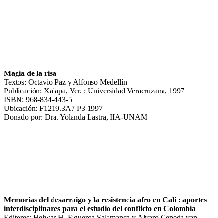
Magia de la risa
Textos: Octavio Paz y Alfonso Medellín
Publicación: Xalapa, Ver. : Universidad Veracruzana, 1997
ISBN: 968-834-443-5
Ubicación: F1219.3A7 P3 1997
Donado por: Dra. Yolanda Lastra, IIA-UNAM
Memorias del desarraigo y la resistencia afro en Cali : aportes
interdisciplinares para el estudio del conflicto en Colombia
Editores: Helwar H. Figueroa Salamanca y Alvaro Cepeda van