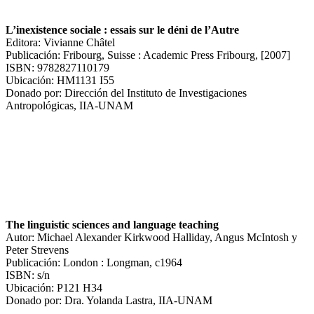
L’inexistence sociale : essais sur le déni de l’Autre
Editora: Vivianne Châtel
Publicación: Fribourg, Suisse : Academic Press Fribourg, [2007]
ISBN: 9782827110179
Ubicación: HM1131 I55
Donado por: Dirección del Instituto de Investigaciones
Antropológicas, IIA-UNAM
The linguistic sciences and language teaching
Autor: Michael Alexander Kirkwood Halliday, Angus McIntosh y
Peter Strevens
Publicación: London : Longman, c1964
ISBN: s/n
Ubicación: P121 H34
Donado por: Dra. Yolanda Lastra, IIA-UNAM