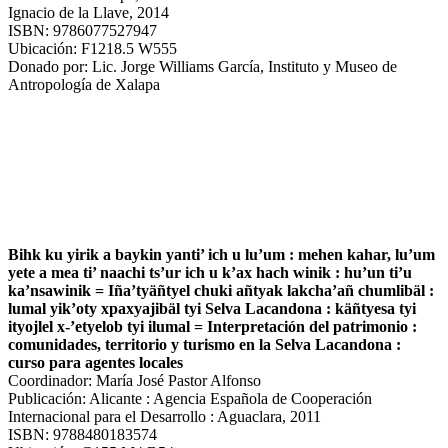
Ignacio de la Llave, 2014
ISBN: 9786077527947
Ubicación: F1218.5 W555
Donado por: Lic. Jorge Williams García, Instituto y Museo de
Antropología de Xalapa
Bihk ku yirik a baykin yanti’ ich u lu’um : mehen kahar, lu’um
yete a mea ti’ naachi ts’ur ich u k’ax hach winik : hu’un ti’u
ka’nsawinik = Iña’tyäñtyel chuki añtyak lakcha’añ chumlibäl :
lumal yik’oty xpaxyajibäl tyi Selva Lacandona : käñtyesa tyi
ityojlel x-’etyelob tyi ilumal = Interpretación del patrimonio :
comunidades, territorio y turismo en la Selva Lacandona :
curso para agentes locales
Coordinador: María José Pastor Alfonso
Publicación: Alicante : Agencia Española de Cooperación
Internacional para el Desarrollo : Aguaclara, 2011
ISBN: 9788480183574