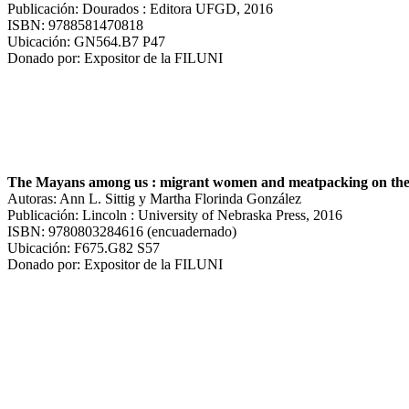
Publicación: Dourados : Editora UFGD, 2016
ISBN: 9788581470818
Ubicación: GN564.B7 P47
Donado por: Expositor de la FILUNI
The Mayans among us : migrant women and meatpacking on the 
Autoras: Ann L. Sittig y Martha Florinda González
Publicación: Lincoln : University of Nebraska Press, 2016
ISBN: 9780803284616 (encuadernado)
Ubicación: F675.G82 S57
Donado por: Expositor de la FILUNI