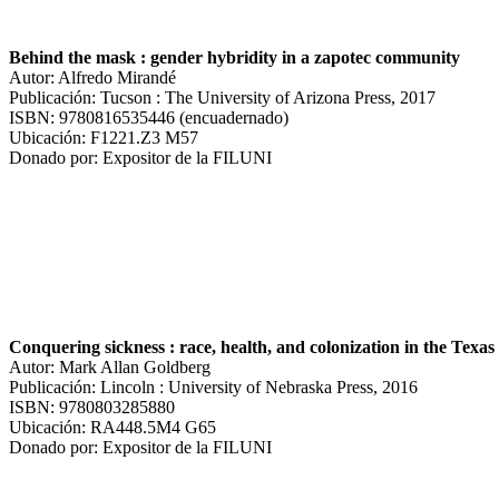
Behind the mask : gender hybridity in a zapotec community
Autor: Alfredo Mirandé
Publicación: Tucson : The University of Arizona Press, 2017
ISBN: 9780816535446 (encuadernado)
Ubicación: F1221.Z3 M57
Donado por: Expositor de la FILUNI
Conquering sickness : race, health, and colonization in the Texa
Autor: Mark Allan Goldberg
Publicación: Lincoln : University of Nebraska Press, 2016
ISBN: 9780803285880
Ubicación: RA448.5M4 G65
Donado por: Expositor de la FILUNI