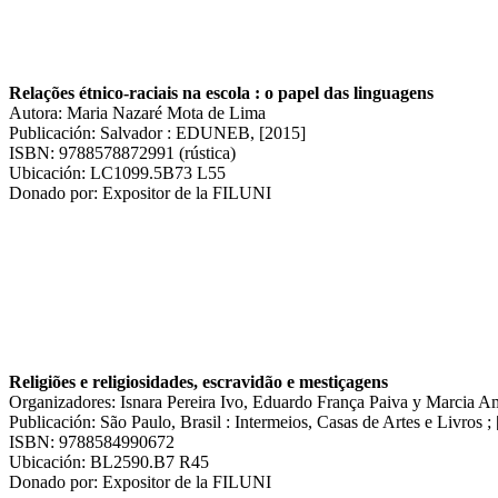
Relações étnico-raciais na escola : o papel das linguagens
Autora: Maria Nazaré Mota de Lima
Publicación: Salvador : EDUNEB, [2015]
ISBN: 9788578872991 (rústica)
Ubicación: LC1099.5B73 L55
Donado por: Expositor de la FILUNI
Religiões e religiosidades, escravidão e mestiçagens
Organizadores: Isnara Pereira Ivo, Eduardo França Paiva y Marcia A
Publicación: São Paulo, Brasil : Intermeios, Casas de Artes e Livros
ISBN: 9788584990672
Ubicación: BL2590.B7 R45
Donado por: Expositor de la FILUNI