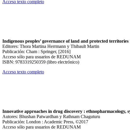
Acceso texto completo
Indigenous peoples’ governance of land and protected territories 
Editores: Thora Martina Herrmann y Thibault Martin
Publicación: Cham : Springer, [2016]
Acceso sólo para usuarios de REDUNAM
ISBN: 9783319250359 (libro electrónico)
Acceso texto completo
Innovative approaches in drug discovery : ethnopharmacology, sy
Autores: Bhushan Patwardhan y Rathnam Chaguturu
Publicación: London : Academic Press, ©2017
Acceso sólo para usuarios de REDUNAM