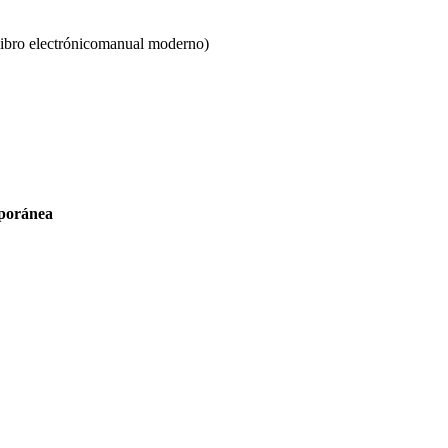
bro electrónicomanual moderno)
mporánea