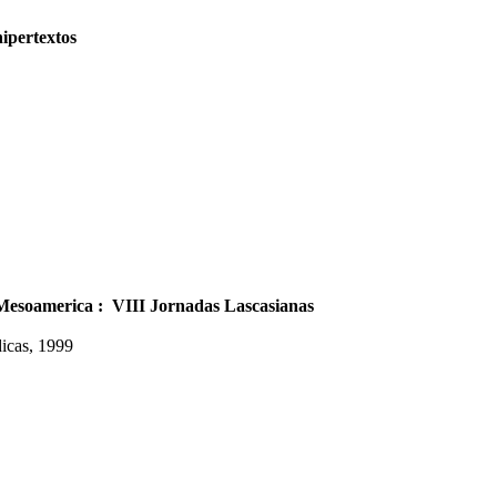
hipertextos
de Mesoamerica : VIII Jornadas Lascasianas
dicas, 1999