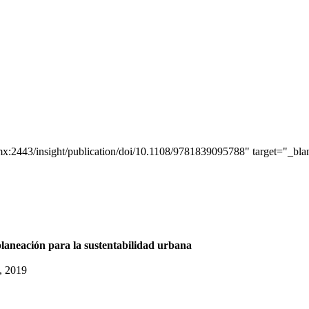
x:2443/insight/publication/doi/10.1108/9781839095788" target="_bla
 planeación para la sustentabilidad urbana
, 2019