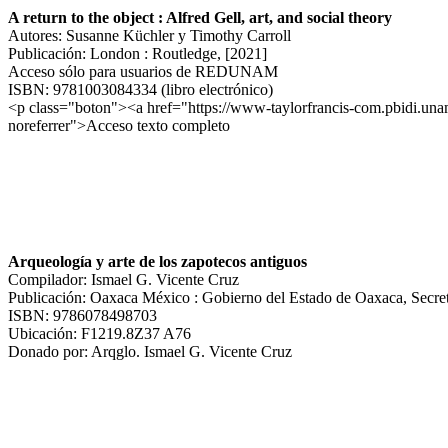
A return to the object : Alfred Gell, art, and social theory
Autores: Susanne Küchler y Timothy Carroll
Publicación: London : Routledge, [2021]
Acceso sólo para usuarios de REDUNAM
ISBN: 9781003084334 (libro electrónico)
<p class="boton"><a href="https://www-taylorfrancis-com.pbidi.u
noreferrer">Acceso texto completo
Arqueología y arte de los zapotecos antiguos
Compilador: Ismael G. Vicente Cruz
Publicación: Oaxaca México : Gobierno del Estado de Oaxaca, Secreta
ISBN: 9786078498703
Ubicación: F1219.8Z37 A76
Donado por: Arqglo. Ismael G. Vicente Cruz