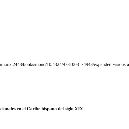
unam.mx:2443/books/mono/10.4324/9781003174943/expanded-visions-ar
nacionales en el Caribe hispano del siglo XIX
]