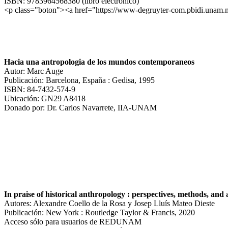
ISBN: 9783964568380 (libro electrónico)
<p class="boton"><a href="https://www-degruyter-com.pbidi.unam.
Hacia una antropologia de los mundos contemporaneos
Autor: Marc Auge
Publicación: Barcelona, España : Gedisa, 1995
ISBN: 84-7432-574-9
Ubicación: GN29 A8418
Donado por: Dr. Carlos Navarrete, IIA-UNAM
In praise of historical anthropology : perspectives, methods, and 
Autores: Alexandre Coello de la Rosa y Josep Lluís Mateo Dieste
Publicación: New York : Routledge Taylor & Francis, 2020
Acceso sólo para usuarios de REDUNAM