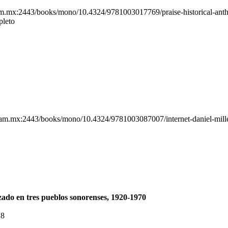
am.mx:2443/books/mono/10.4324/9781003017769/praise-historical-ant
pleto
nam.mx:2443/books/mono/10.4324/9781003087007/internet-daniel-miller
rzado en tres pueblos sonorenses, 1920-1970
18