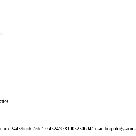
68
tice
m.mx:2443/books/edit/10.4324/9781003230694/art-anthropology-arnd-s