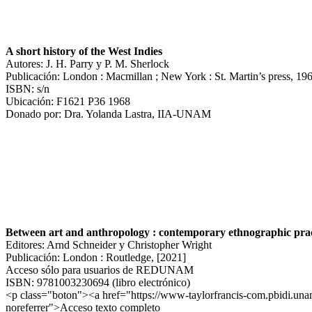
A short history of the West Indies
Autores: J. H. Parry y P. M. Sherlock
Publicación: London : Macmillan ; New York : St. Martin’s press, 19
ISBN: s/n
Ubicación: F1621 P36 1968
Donado por: Dra. Yolanda Lastra, IIA-UNAM
Between art and anthropology : contemporary ethnographic prac
Editores: Arnd Schneider y Christopher Wright
Publicación: London : Routledge, [2021]
Acceso sólo para usuarios de REDUNAM
ISBN: 9781003230694 (libro electrónico)
<p class="boton"><a href="https://www-taylorfrancis-com.pbidi.una
noreferrer">Acceso texto completo