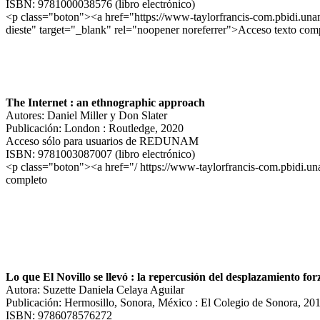
ISBN: 9781000038576 (libro electrónico)
<p class="boton"><a href="https://www-taylorfrancis-com.pbidi.un
dieste" target="_blank" rel="noopener noreferrer">Acceso texto com
The Internet : an ethnographic approach
Autores: Daniel Miller y Don Slater
Publicación: London : Routledge, 2020
Acceso sólo para usuarios de REDUNAM
ISBN: 9781003087007 (libro electrónico)
<p class="boton"><a href="/ https://www-taylorfrancis-com.pbidi.u
completo
Lo que El Novillo se llevó : la repercusión del desplazamiento fo
Autora: Suzette Daniela Celaya Aguilar
Publicación: Hermosillo, Sonora, México : El Colegio de Sonora, 20
ISBN: 9786078576272