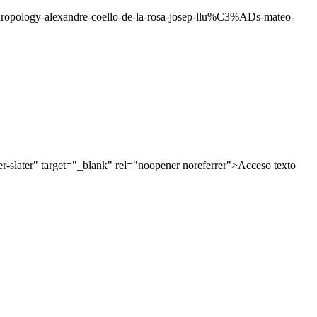
hropology-alexandre-coello-de-la-rosa-josep-llu%C3%ADs-mateo-
-slater" target="_blank" rel="noopener noreferrer">Acceso texto