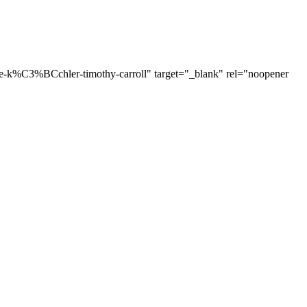
e-k%C3%BCchler-timothy-carroll" target="_blank" rel="noopener