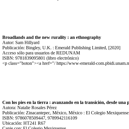
Broadlands and the new rurality : an ethnography
Autor: Sam Hillyard
Publicación: Bingley, U.K. : Emerald Publishing Limited, [2020]
Acceso sólo para usuarios de REDUNAM
ISBN: 9781839095801 (libro electrónico)
<p class="boton"><a href="/ https://www-emerald-com.pbidi.unam.m
Con los pies en la tierra : avanzando en la transición, desde una
Autora: Natalie Rosales Pérez
Publicación: Zinacantepec, México, México : El Colegio Mexiquense
ISBN: 9786078509447, 9789942116109
Ubicación: HT241 R67
Canje con: El Colegio Mexiquense