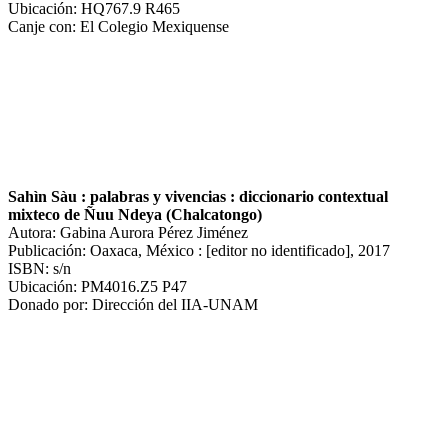
Ubicación: HQ767.9 R465
Canje con: El Colegio Mexiquense
Sahìn Sàu : palabras y vivencias : diccionario contextual
mixteco de Ñuu Ndeya (Chalcatongo)
Autora: Gabina Aurora Pérez Jiménez
Publicación: Oaxaca, México : [editor no identificado], 2017
ISBN: s/n
Ubicación: PM4016.Z5 P47
Donado por: Dirección del IIA-UNAM