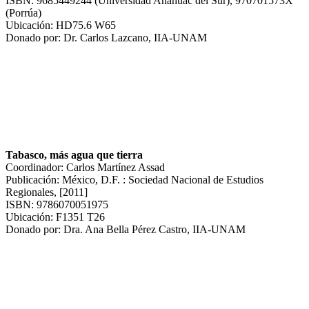
ISBN: 9685449244 (Universidad Anáhuac del Sur), 970701573X
(Porrúa)
Ubicación: HD75.6 W65
Donado por: Dr. Carlos Lazcano, IIA-UNAM
Tabasco, más agua que tierra
Coordinador: Carlos Martínez Assad
Publicación: México, D.F. : Sociedad Nacional de Estudios
Regionales, [2011]
ISBN: 9786070051975
Ubicación: F1351 T26
Donado por: Dra. Ana Bella Pérez Castro, IIA-UNAM