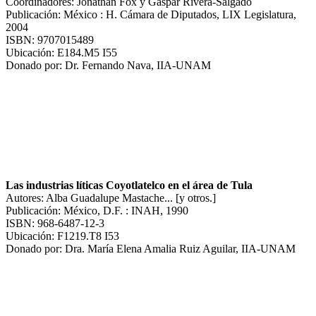
Coordinadores: Jonathan Fox y Gaspar Rivera-Salgado
Publicación: México : H. Cámara de Diputados, LIX Legislatura,
2004
ISBN: 9707015489
Ubicación: E184.M5 I55
Donado por: Dr. Fernando Nava, IIA-UNAM
Las industrias líticas Coyotlatelco en el área de Tula
Autores: Alba Guadalupe Mastache... [y otros.]
Publicación: México, D.F. : INAH, 1990
ISBN: 968-6487-12-3
Ubicación: F1219.T8 I53
Donado por: Dra. María Elena Amalia Ruiz Aguilar, IIA-UNAM