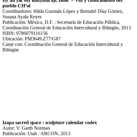
Ity’an yik’oty iñatyibal ajCHolo’ = Voz y conocimiento del
pueblo CH’ol
Coordinadores: Hilda Guzmán López y Bernabé Díaz Gómez,
Susana Ayala Reyes
Publicación: México, D.F. : Secretaría de Educación Pública,
Coordinación General de Educación Intercultural y Bilingüe, 2013
ISBN: 9786079116156
Ubicación: PM3649.Z77/G87
Canje con: Coordinación General de Educación Intercultural y
Bilingüe
Izapa sacred space : sculpture calendar codex
Autor: V. Garth Norman
Publicación: Utah : ARCON, 2013