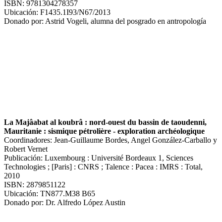
ISBN: 9781304278357
Ubicación: F1435.1I93/N67/2013
Donado por: Astrid Vogeli, alumna del posgrado en antropología
La Majâabat al koubrâ : nord-ouest du bassin de taoudenni,
Mauritanie : sismique pétrolière - exploration archéologique
Coordinadores: Jean-Guillaume Bordes, Angel González-Carballo y
Robert Vernet
Publicación: Luxembourg : Université Bordeaux 1, Sciences
Technologies ; [Paris] : CNRS ; Talence : Pacea : IMRS : Total,
2010
ISBN: 2879851122
Ubicación: TN877.M38 B65
Donado por: Dr. Alfredo López Austin