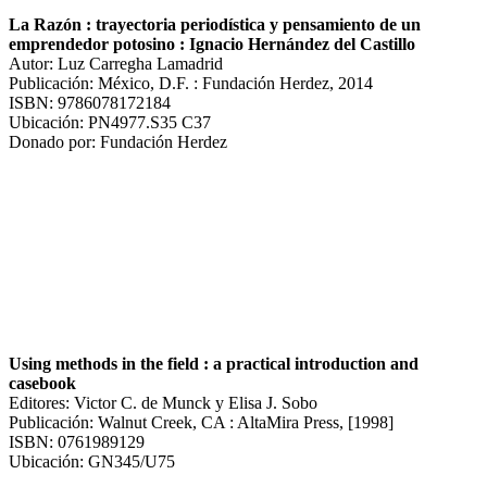
La Razón : trayectoria periodística y pensamiento de un
emprendedor potosino : Ignacio Hernández del Castillo
Autor: Luz Carregha Lamadrid
Publicación: México, D.F. : Fundación Herdez, 2014
ISBN: 9786078172184
Ubicación: PN4977.S35 C37
Donado por: Fundación Herdez
Using methods in the field : a practical introduction and
casebook
Editores: Victor C. de Munck y Elisa J. Sobo
Publicación: Walnut Creek, CA : AltaMira Press, [1998]
ISBN: 0761989129
Ubicación: GN345/U75