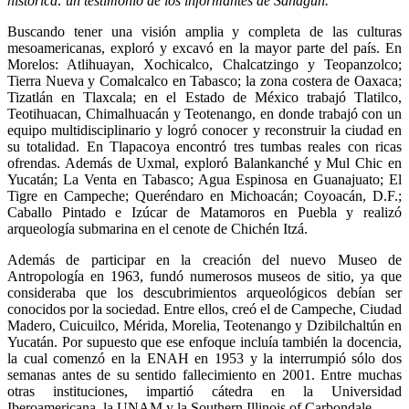
histórica: un testimonio de los informantes de Sahagún.
Buscando tener una visión amplia y completa de las culturas
mesoamericanas, exploró y excavó en la mayor parte del país. En
Morelos: Atlihuayan, Xochicalco, Chalcatzingo y Teopanzolco;
Tierra Nueva y Comalcalco en Tabasco; la zona costera de Oaxaca;
Tizatlán en Tlaxcala; en el Estado de México trabajó Tlatilco,
Teotihuacan, Chimalhuacán y Teotenango, en donde trabajó con un
equipo multidisciplinario y logró conocer y reconstruir la ciudad en
su totalidad. En Tlapacoya encontró tres tumbas reales con ricas
ofrendas. Además de Uxmal, exploró Balankanché y Mul Chic en
Yucatán; La Venta en Tabasco; Agua Espinosa en Guanajuato; El
Tigre en Campeche; Queréndaro en Michoacán; Coyoacán, D.F.;
Caballo Pintado e Izúcar de Matamoros en Puebla y realizó
arqueología submarina en el cenote de Chichén Itzá.
Además de participar en la creación del nuevo Museo de
Antropología en 1963, fundó numerosos museos de sitio, ya que
consideraba que los descubrimientos arqueológicos debían ser
conocidos por la sociedad. Entre ellos, creó el de Campeche, Ciudad
Madero, Cuicuilco, Mérida, Morelia, Teotenango y Dzibilchaltún en
Yucatán. Por supuesto que ese enfoque incluía también la docencia,
la cual comenzó en la ENAH en 1953 y la interrumpió sólo dos
semanas antes de su sentido fallecimiento en 2001. Entre muchas
otras instituciones, impartió cátedra en la Universidad
Iberoamericana, la UNAM y la Southern Illinois of Carbondale.