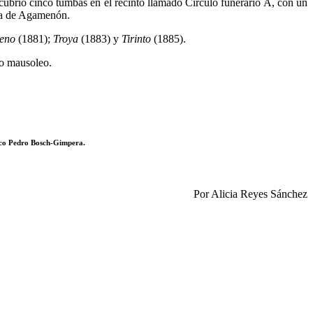
ubrió cinco tumbas en el recinto llamado Círculo funerario A, con un
ara de Agamenón.
eno
(1881);
Troya
(1883) y
Tirinto
(1885).
io mausoleo.
fico Pedro Bosch-Gimpera.
Por Alicia Reyes Sánchez