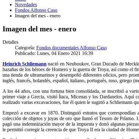
Novedades
Fondos Alfonso Caso
Imagen del mes - enero
Imagen del mes - enero
Detalles
Categoría:
Fondos documentales Alfonso Caso
Publicado: Lunes, 04 Enero 2021 16:39
Heinrich Schliemann
nació en Neuboukov, Gran Ducado de Mecklembu
hazañas de los héroes de Homero y la guerra de Troya, así como el f
una tienda de ultramarinos y desempeñó diferentes oficios, pero pro
inglés, francés, holandés, español, italiano, portugués, ruso, griego (
A los 44 años, con una fortuna bien consolidada, se inscribió a vario
primer viaje a Grecia, visitó Ítaca, Micenas y los Dardanelos. Aquí 
realizado varias excavaciones, fue él quien le sugirió a Schliemann q
Empezó a excavar en 1870. Distinguió estratos que correspondían a 
colección de objetos y joyas de oro que llamó el Tesoro de Príamo. 
pagó una indemnización mayor de la impuesta y donó algunas piezas 
le permitió corregir la creencia de que Troya II era la ciudad de Hom