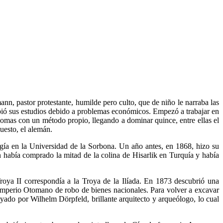
 pastor protestante, humilde pero culto, que de niño le narraba las
pió sus estudios debido a problemas económicos. Empezó a trabajar en
omas con un método propio, llegando a dominar quince, entre ellas el
puesto, el alemán.
ología en la Universidad de la Sorbona. Un año antes, en 1868, hizo su
n había comprado la mitad de la colina de Hisarlik en Turquía y había
roya II correspondía a la Troya de la Ilíada. En 1873 descubrió una
 Imperio Otomano de robo de bienes nacionales. Para volver a excavar
do por Wilhelm Dörpfeld, brillante arquitecto y arqueólogo, lo cual