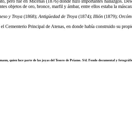
to, pero fue en Micenas (1876) donde hizo importantes hallazgos. Desc
antes objetos de oro, bronce, marfil y ámbar, entre ellos estaba la másc
neso y Troya
(1868);
Antigüedad de Troya
(1874);
Illión
(1879);
Orcóm
 el Cementerio Principal de Atenas, en donde había construido su prop
mann, quien luce parte de las joyas del Tesoro de Príamo. S/d. Fondo documental y fotográ