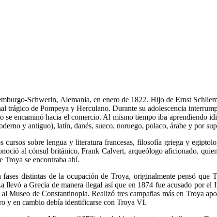
rgo-Schwerin, Alemania, en enero de 1822. Hijo de Ernst Schliemann,
inal trágico de Pompeya y Herculano. Durante su adolescencia interrum
nto se encaminó hacia el comercio. Al mismo tiempo iba aprendiendo idi
moderno y antiguo), latín, danés, sueco, noruego, polaco, árabe y por su
s cursos sobre lengua y literatura francesas, filosofía griega y egipt
conoció al cónsul británico, Frank Calvert, arqueólogo aficionado, quie
ue Troya se encontraba ahí.
fases distintas de la ocupación de Troya, originalmente pensó que T
La llevó a Grecia de manera ilegal así que en 1874 fue acusado por el
al Museo de Constantinopla. Realizó tres campañas más en Troya apoya
ero y en cambio debía identificarse con Troya VI.