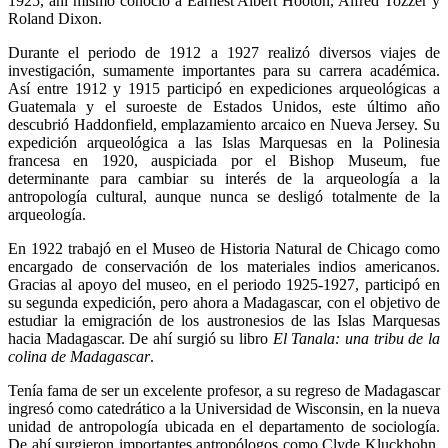
1925, ahí mismo conoció a Earnest Albert Hooton, Alfred Tozzer y
Roland Dixon.
Durante el periodo de 1912 a 1927 realizó diversos viajes de
investigación, sumamente importantes para su carrera académica.
Así entre 1912 y 1915 participó en expediciones arqueológicas a
Guatemala y el suroeste de Estados Unidos, este último año
descubrió Haddonfield, emplazamiento arcaico en Nueva Jersey. Su
expedición arqueológica a las Islas Marquesas en la Polinesia
francesa en 1920, auspiciada por el Bishop Museum, fue
determinante para cambiar su interés de la arqueología a la
antropología cultural, aunque nunca se desligó totalmente de la
arqueología.
En 1922 trabajó en el Museo de Historia Natural de Chicago como
encargado de conservación de los materiales indios americanos.
Gracias al apoyo del museo, en el periodo 1925-1927, participó en
su segunda expedición, pero ahora a Madagascar, con el objetivo de
estudiar la emigración de los austronesios de las Islas Marquesas
hacia Madagascar. De ahí surgió su libro
El Tanala: una tribu de la
colina de Madagascar
.
Tenía fama de ser un excelente profesor, a su regreso de Madagascar
ingresó como catedrático a la Universidad de Wisconsin, en la nueva
unidad de antropología ubicada en el departamento de sociología.
De ahí surgieron importantes antropólogos como Clyde Kluckhohn,