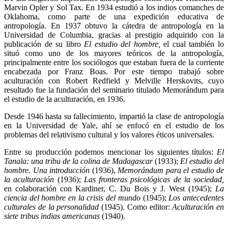
Marvin Opler y Sol Tax. En 1934 estudió a los indios comanches de
Oklahoma, como parte de una expedición educativa de
antropología. En 1937 obtuvo la cátedra de antropología en la
Universidad de Columbia, gracias al prestigio adquirido con la
publicación de su libro
El estudio del hombre,
el cual también lo
situó como uno de los mayores teóricos de la antropología,
principalmente entre los sociólogos que estaban fuera de la corriente
encabezada por Franz Boas. Por este tiempo trabajó sobre
aculturación con Robert Redfield y Melville Herskovits, cuyo
resultado fue la fundación del seminario titulado Memorándum para
el estudio de la aculturación, en 1936.
Desde 1946 hasta su fallecimiento, impartió la clase de antropología
en la Universidad de Yale, ahí se enfocó en el estudio de los
problemas del relativismo cultural y los valores éticos universales.
Entre su producción podemos mencionar los siguientes títulos:
El
Tanala: una tribu de la colina de Madagascar
(1933);
El estudio del
hombre. Una introducción
(1936),
Memorándum para el estudio de
la aculturación
(1936);
Las fronteras psicológicas de la sociedad,
en colaboración con Kardiner, C. Du Bois y J. West (1945);
La
ciencia del hombre en la crisis del mundo
(1945);
Los antecedentes
culturales de la personalidad
(1945). Como editor:
Aculturación en
siete tribus indias americanas
(1940).