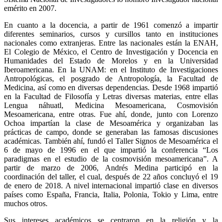
emérito en 2007.
En cuanto a la docencia, a partir de 1961 comenzó a impartir
diferentes seminarios, cursos y cursillos tanto en instituciones
nacionales como extranjeras. Entre las nacionales están la ENAH,
El Colegio de México, el Centro de Investigación y Docencia en
Humanidades del Estado de Morelos y en la Universidad
Iberoamericana. En la UNAM: en el Instituto de Investigaciones
Antropológicas, el posgrado de Antropología, la Facultad de
Medicina, así como en diversas dependencias. Desde 1968 impartió
en la Facultad de Filosofía y Letras diversas materias, entre ellas
Lengua náhuatl, Medicina Mesoamericana, Cosmovisión
Mesoamericana, entre otras. Fue ahí, donde, junto con Lorenzo
Ochoa impartían la clase de Mesoamérica y organizaban las
prácticas de campo, donde se generaban las famosas discusiones
académicas. También ahí, fundó el Taller Signos de Mesoamérica el
6 de mayo de 1996 en el que impartió la conferencia “Los
paradigmas en el estudio de la cosmovisión mesoamericana”. A
partir de marzo de 2006, Andrés Medina participó en la
coordinación del taller, el cual, después de 22 años concluyó el 19
de enero de 2018. A nivel internacional impartió clase en diversos
países como España, Francia, Italia, Polonia, Tokio y Lima, entre
muchos otros.
Sus intereses académicos se centraron en la religión y la