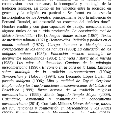
cosmovisión mesoamericanas, la iconografía y mitología de la
tradición religiosa, así como en los vínculos entre la sociedad en
general y la religión en particular. Se formó en la escuela
historiográfica de los
Annales
, principalmente bajo la influencia de
Fernand Braudel, así desarrolló su concepto del “núcleo duro”.
Hombre erudito y con gran capacidad de trabajo, mencionaremos
algunos títulos de su nutrida producción:
La constitución real de
México-Tenochtitlan
(1961);
Juegos rituales aztecas
(1967);
Textos
de medicina náhuatl
(1971);
Hombre-dios. Religión y política en el
mundo náhuatl
(1973);
Cuerpo humano e ideología. Las
concepciones de los antiguos nahuas
(1980);
La educación de los
antiguos nahuas
(1985);
Educación mexica: antología de
documentos sahaguntinos
(1985);
Una vieja historia de la mierda
(1988);
Los mitos del tlacuache. Caminos de la mitología
mesoamericana
(1990);
El conejo en la cara de la Luna. Ensayos
sobre mitología de la tradición mesoamericana
(1994);
Temoanchan y Tlalocan
(1994); con Leonardo López Luján:
El
pasado indígena
(1996);
Mito y realidad de Zuyuá. Serpiente
Emplumada y las transformaciones mesoamericanas del Clásico al
Posclásico
(1999);
Breve historia de la tradición religiosa
mesoamericana
(1999);
Monte Sagrado-Templo Mayor
(2009);
Calendario, astronomía y cosmovisión: el conocimiento
mesoamericano
(2014). Con Luis Millones
Dioses del norte, dioses
del sur: religiones y cosmovisión en Mesoamérica y los Andes
(2008),
Fauna fantástica de Mesoamérica y los Andes
(2013),