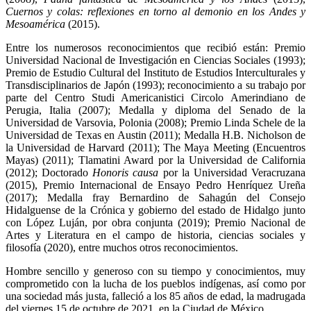
Cuernos y colas: reflexiones en torno al demonio en los Andes y
Mesoamérica
(2015).
Entre los numerosos reconocimientos que recibió están: Premio
Universidad Nacional de Investigación en Ciencias Sociales (1993);
Premio de Estudio Cultural del Instituto de Estudios Interculturales y
Transdisciplinarios de Japón (1993); reconocimiento a su trabajo por
parte del Centro Studi Americanistici Circolo Amerindiano de
Perugia, Italia (2007); Medalla y diploma del Senado de la
Universidad de Varsovia, Polonia (2008); Premio Linda Schele de la
Universidad de Texas en Austin (2011); Medalla H.B. Nicholson de
la Universidad de Harvard (2011); The Maya Meeting (Encuentros
Mayas) (2011); Tlamatini Award por la Universidad de California
(2012); Doctorado
Honoris causa
por la Universidad Veracruzana
(2015), Premio Internacional de Ensayo Pedro Henríquez Ureña
(2017); Medalla fray Bernardino de Sahagún del Consejo
Hidalguense de la Crónica y gobierno del estado de Hidalgo junto
con López Luján, por obra conjunta (2019); Premio Nacional de
Artes y Literatura en el campo de historia, ciencias sociales y
filosofía (2020), entre muchos otros reconocimientos.
Hombre sencillo y generoso con su tiempo y conocimientos, muy
comprometido con la lucha de los pueblos indígenas, así como por
una sociedad más justa, falleció a los 85 años de edad, la madrugada
del viernes 15 de octubre de 2021, en la Ciudad de México.