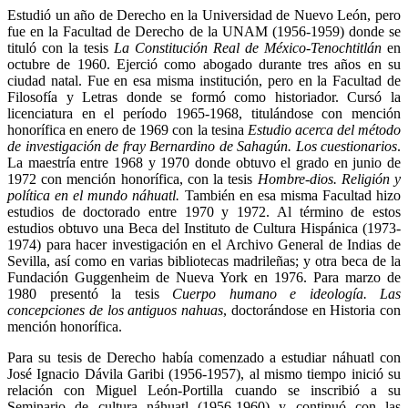
Estudió un año de Derecho en la Universidad de Nuevo León, pero
fue en la Facultad de Derecho de la UNAM (1956-1959) donde se
tituló con la tesis
La Constitución Real de México-Tenochtitlán
en
octubre de 1960. Ejerció como abogado durante tres años en su
ciudad natal. Fue en esa misma institución, pero en la Facultad de
Filosofía y Letras donde se formó como historiador. Cursó la
licenciatura en el período 1965-1968, titulándose con mención
honorífica en enero de 1969 con la tesina
Estudio acerca del método
de investigación de fray Bernardino de Sahagún. Los cuestionarios
.
La maestría entre 1968 y 1970 donde obtuvo el grado en junio de
1972 con mención honorífica, con la tesis
Hombre-dios. Religión y
política en el mundo náhuatl.
También en esa misma Facultad hizo
estudios de doctorado entre 1970 y 1972. Al término de estos
estudios obtuvo una Beca del Instituto de Cultura Hispánica (1973-
1974) para hacer investigación en el Archivo General de Indias de
Sevilla, así como en varias bibliotecas madrileñas; y otra beca de la
Fundación Guggenheim de Nueva York en 1976. Para marzo de
1980 presentó la tesis
Cuerpo humano e ideología. Las
concepciones de los antiguos nahuas
, doctorándose en Historia con
mención honorífica.
Para su tesis de Derecho había comenzado a estudiar náhuatl con
José Ignacio Dávila Garibi (1956-1957), al mismo tiempo inició su
relación con Miguel León-Portilla cuando se inscribió a su
Seminario de cultura náhuatl (1956-1960) y continuó con las