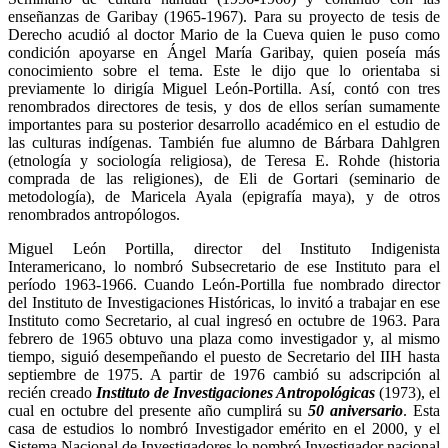
enseñanzas de Garibay (1965-1967). Para su proyecto de tesis de
Derecho acudió al doctor Mario de la Cueva quien le puso como
condición apoyarse en Ángel María Garibay, quien poseía más
conocimiento sobre el tema. Este le dijo que lo orientaba si
previamente lo dirigía Miguel León-Portilla. Así, contó con tres
renombrados directores de tesis, y dos de ellos serían sumamente
importantes para su posterior desarrollo académico en el estudio de
las culturas indígenas. También fue alumno de Bárbara Dahlgren
(etnología y sociología religiosa), de Teresa E. Rohde (historia
comprada de las religiones), de Eli de Gortari (seminario de
metodología), de Maricela Ayala (epigrafía maya), y de otros
renombrados antropólogos.
Miguel León Portilla, director del Instituto Indigenista
Interamericano, lo nombró Subsecretario de ese Instituto para el
período 1963-1966. Cuando León-Portilla fue nombrado director
del Instituto de Investigaciones Históricas, lo invitó a trabajar en ese
Instituto como Secretario, al cual ingresó en octubre de 1963. Para
febrero de 1965 obtuvo una plaza como investigador y, al mismo
tiempo, siguió desempeñando el puesto de Secretario del IIH hasta
septiembre de 1975. A partir de 1976 cambió su adscripción al
recién creado
Instituto de Investigaciones Antropológicas
(1973), el
cual en octubre del presente año cumplirá su
50 aniversario
. Esta
casa de estudios lo nombró Investigador emérito en el 2000, y el
Sistema Nacional de Investigadores lo nombró Investigador nacional