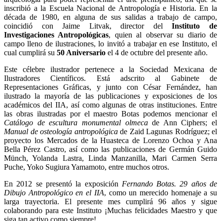
inscribió a la Escuela Nacional de Antropología e Historia. En la
década de 1980, en alguna de sus salidas a trabajo de campo,
coincidió con Jaime Litvak, director del
Instituto de
Investigaciones Antropológicas
, quien al observar su diario de
campo lleno de ilustraciones, lo invitó a trabajar en ese Instituto, el
cual cumplirá su
50 Aniversario
el 4 de octubre del presente año.
Este célebre ilustrador pertenece a la Sociedad Mexicana de
Ilustradores Científicos. Está adscrito al Gabinete de
Representaciones Gráficas, y junto con César Fernández, han
ilustrado la mayoría de las publicaciones y exposiciones de los
académicos del IIA, así como algunas de otras instituciones. Entre
las obras ilustradas por el maestro Botas podemos mencionar el
Catálogo de escultura monumental olmeca
de Ann Ciphers; el
Manual de osteología antropológica
de Zaid Lagunas Rodríguez; el
proyecto los Mercados de la Huasteca de Lorenzo Ochoa y Ana
Bella Pérez Castro, así como las publicaciones de Germán Guido
Münch, Yolanda Lastra, Linda Manzanilla, Mari Carmen Serra
Puche, Yoko Sugiura Yamamoto, entre muchos otros.
En 2012 se presentó la exposición
Fernando Botas.
29 años de
Dibujo Antropológico en el IIA
, como un merecido homenaje a su
larga trayectoria. El presente mes cumplirá 96 años y sigue
colaborando para este Instituto ¡Muchas felicidades Maestro y que
siga tan activo como siempre!