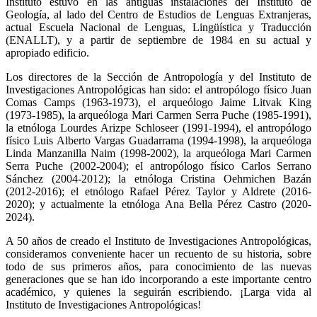
Instituto estuvo en las antiguas instalaciones del Instituto de
Geología, al lado del Centro de Estudios de Lenguas Extranjeras,
actual Escuela Nacional de Lenguas, Lingüística y Traducción
(ENALLT), y a partir de septiembre de 1984 en su actual y
apropiado edificio.
Los directores de la Sección de Antropología y del Instituto de
Investigaciones Antropológicas han sido: el antropólogo físico Juan
Comas Camps (1963-1973), el arqueólogo Jaime Litvak King
(1973-1985), la arqueóloga Mari Carmen Serra Puche (1985-1991),
la etnóloga Lourdes Arizpe Schloseer (1991-1994), el antropólogo
físico Luis Alberto Vargas Guadarrama (1994-1998), la arqueóloga
Linda Manzanilla Naim (1998-2002), la arqueóloga Mari Carmen
Serra Puche (2002-2004); el antropólogo físico Carlos Serrano
Sánchez (2004-2012); la etnóloga Cristina Oehmichen Bazán
(2012-2016); el etnólogo Rafael Pérez Taylor y Aldrete (2016-
2020); y actualmente la etnóloga Ana Bella Pérez Castro (2020-
2024).
A 50 años de creado el Instituto de Investigaciones Antropológicas,
consideramos conveniente hacer un recuento de su historia, sobre
todo de sus primeros años, para conocimiento de las nuevas
generaciones que se han ido incorporando a este importante centro
académico, y quienes la seguirán escribiendo. ¡Larga vida al
Instituto de Investigaciones Antropológicas!