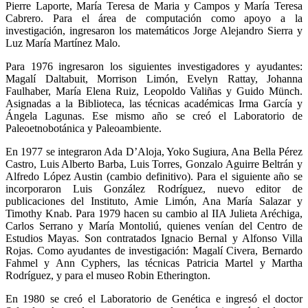
Pierre Laporte, María Teresa de Maria y Campos y María Teresa
Cabrero. Para el área de computación como apoyo a la
investigación, ingresaron los matemáticos Jorge Alejandro Sierra y
Luz María Martínez Malo.
Para 1976 ingresaron los siguientes investigadores y ayudantes:
Magalí Daltabuit, Morrison Limón, Evelyn Rattay, Johanna
Faulhaber, María Elena Ruiz, Leopoldo Valiñas y Guido Münch.
Asignadas a la Biblioteca, las técnicas académicas Irma García y
Ángela Lagunas. Ese mismo año se creó el Laboratorio de
Paleoetnobotánica y Paleoambiente.
En 1977 se integraron Ada D’Aloja, Yoko Sugiura, Ana Bella Pérez
Castro, Luis Alberto Barba, Luis Torres, Gonzalo Aguirre Beltrán y
Alfredo López Austin (cambio definitivo). Para el siguiente año se
incorporaron Luis González Rodríguez, nuevo editor de
publicaciones del Instituto, Amie Limón, Ana María Salazar y
Timothy Knab. Para 1979 hacen su cambio al IIA Julieta Aréchiga,
Carlos Serrano y María Montoliú, quienes venían del Centro de
Estudios Mayas. Son contratados Ignacio Bernal y Alfonso Villa
Rojas. Como ayudantes de investigación: Magalí Civera, Bernardo
Fahmel y Ann Cyphers, las técnicas Patricia Martel y Martha
Rodríguez, y para el museo Robin Etherington.
En 1980 se creó el Laboratorio de Genética e ingresó el doctor