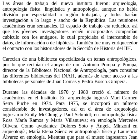
Las áreas de trabajo del nuevo instituto fueron: arqueología,
antropología física, lingüística y antropología, aunque no había
división por especialidad o región trabajada, y todos hacían
investigación a lo largo y ancho de la República. Las reuniones
académicas eran semanales. El espacio de trabajo era reducido, así
que los jóvenes investigadores recién incorporados compartían
cubículo con los antiguos, lo cual propiciaba el intercambio de
datos, de información o de hipótesis. También fue muy enriquecedor
el contacto con los historiadores de la Sección de Historia del IIH.
Carecían de una biblioteca especializada en temas antropológicos,
por lo que recibían el apoyo de don Antonio Pompa y Pompa,
director de la Biblioteca Nacional de Antropología, para consultar
las diferentes bibliotecas del INAH, además de tener acceso a las
bibliotecas personales de Juan Comas y Pedro Bosch-Gimpera.
Durante las décadas de 1970 y 1980 creció el número de
académicos en el Instituto. En arqueología ingresó Mari Carmen
Serra Puche en 1974. Para 1975, se incorporó un número
considerable de investigadores, así en el área de arqueología
ingresaron Emily McClung y Paul Schmidt; en antropología física
Rosa María Ramos y María Villanueva; en etnología Mercedes
Olivera. Como ayudantes: Dolores Soto y Ángela Minzoni en
arqueología; María Elena Sáenz en antropología física y Laurencia
Álvarez en etnología. Mientras que para el museo ingresaron Jean