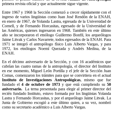
primera revista oficial y que actualmente sigue vigente.
Entre 1967 y 1968 la Sección comenzó a crecer rápidamente con el
ingreso de varios lingüistas como Juan José Rendón de la ENAH,
en enero de 1967, de Yolanda Lastra, egresada de la Universidad de
Cornell, y de Fernando Horcasitas, egresado de la Universidad de
las Américas, quienes ingresaron en 1968. También en este último
año se incorporaron el etnólogo Guillermo Bonfil, los arqueólogos
Jaime Litvak y Carlos Navarrete, todos egresados de la ENAH. Para
1971 se integró el antropólogo físico Luis Alberto Vargas, y para
1972, los etnólogos Noemí Quezada y Andrés Medina, de la
ENAH.
En el décimo aniversario de la Sección, y con 16 académicos que
cubrían las cuatro ramas de la antropología, el director del Instituto
en ese momento, Miguel León Portilla y el jefe de la Sección Juan
Comas, comenzaron los trámites para que se convirtiera en el actual
Instituto de Investigaciones
Antropológicas
, mismo que fue
fundado el
4 de octubre de 1973
y que está cumpliendo su
50
aniversario.
La terna presentada para elegir al primer director del
recién fundado Instituto, estuvo formada por los lingüistas Yolanda
Lastra y Fernando Horcasitas, y por el arqueólogo Jaime Litvak. La
Junta de Gobierno escogió a este último quien, a su vez, nombró
como su secretario académico a Luis Alberto Vargas.