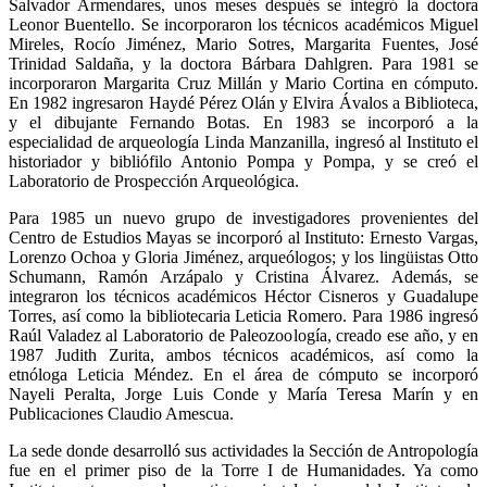
Salvador Armendares, unos meses después se integró la doctora
Leonor Buentello. Se incorporaron los técnicos académicos Miguel
Mireles, Rocío Jiménez, Mario Sotres, Margarita Fuentes, José
Trinidad Saldaña, y la doctora Bárbara Dahlgren. Para 1981 se
incorporaron Margarita Cruz Millán y Mario Cortina en cómputo.
En 1982 ingresaron Haydé Pérez Olán y Elvira Ávalos a Biblioteca,
y el dibujante Fernando Botas. En 1983 se incorporó a la
especialidad de arqueología Linda Manzanilla, ingresó al Instituto el
historiador y bibliófilo Antonio Pompa y Pompa, y se creó el
Laboratorio de Prospección Arqueológica.
Para 1985 un nuevo grupo de investigadores provenientes del
Centro de Estudios Mayas se incorporó al Instituto: Ernesto Vargas,
Lorenzo Ochoa y Gloria Jiménez, arqueólogos; y los lingüistas Otto
Schumann, Ramón Arzápalo y Cristina Álvarez. Además, se
integraron los técnicos académicos Héctor Cisneros y Guadalupe
Torres, así como la bibliotecaria Leticia Romero. Para 1986 ingresó
Raúl Valadez al Laboratorio de Paleozoología, creado ese año, y en
1987 Judith Zurita, ambos técnicos académicos, así como la
etnóloga Leticia Méndez. En el área de cómputo se incorporó
Nayeli Peralta, Jorge Luis Conde y María Teresa Marín y en
Publicaciones Claudio Amescua.
La sede donde desarrolló sus actividades la Sección de Antropología
fue en el primer piso de la Torre I de Humanidades. Ya como