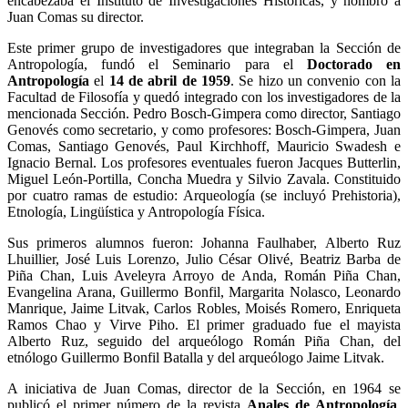
encabezaba el Instituto de Investigaciones Históricas, y nombró a
Juan Comas su director.
Este primer grupo de investigadores que integraban la Sección de
Antropología, fundó el Seminario para el
Doctorado en
Antropología
el
14 de abril de 1959
. Se hizo un convenio con la
Facultad de Filosofía y quedó integrado con los investigadores de la
mencionada Sección. Pedro Bosch-Gimpera como director, Santiago
Genovés como secretario, y como profesores: Bosch-Gimpera, Juan
Comas, Santiago Genovés, Paul Kirchhoff, Mauricio Swadesh e
Ignacio Bernal. Los profesores eventuales fueron Jacques Butterlin,
Miguel León-Portilla, Concha Muedra y Silvio Zavala. Constituido
por cuatro ramas de estudio: Arqueología (se incluyó Prehistoria),
Etnología, Lingüística y Antropología Física.
Sus primeros alumnos fueron: Johanna Faulhaber, Alberto Ruz
Lhuillier, José Luis Lorenzo, Julio César Olivé, Beatriz Barba de
Piña Chan, Luis Aveleyra Arroyo de Anda, Román Piña Chan,
Evangelina Arana, Guillermo Bonfil, Margarita Nolasco, Leonardo
Manrique, Jaime Litvak, Carlos Robles, Moisés Romero, Enriqueta
Ramos Chao y Virve Piho. El primer graduado fue el mayista
Alberto Ruz, seguido del arqueólogo Román Piña Chan, del
etnólogo Guillermo Bonfil Batalla y del arqueólogo Jaime Litvak.
A iniciativa de Juan Comas, director de la Sección, en 1964 se
publicó el primer número de la revista
Anales de Antropología
,