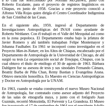
a lo cual fue seleccionado por Norman McQuown, junto con
Roberto Escalante, para el proyecto de registros lingüísticos en
Chiapas, en junio de 1958. Gracias a este proyecto conoció a
Alfonso Villa Rojas quien dirigía el Centro Coordinador Indigenista
de San Cristóbal de las Casas.
En el siguiente año, 1959, ingresó al Departamento de
Investigaciones Antropológicas del INAH como ayudante de
Roberto Weitlaner. Con él trabajó en el Valle del Mezquital así como
en la zona popoloca. El Departamento estaba bajo la jefatura de
Javier Romero y ahí también trabajaban Felipe Montemayor y
Johanna Faulhaber. En 1961 se incorporó como investigador en el
Proyecto
Man-in-Nature,
en los Altos de Chiapas, encabezado por el
Departamento de Antropología de la Universidad de Chicago, de ahí
surgió su tesis
La organización social de Tenejapa, Chiapas
, con la
cual obtuvo el título de etnólogo el 30 de agosto de 1963. Bárbara
Dahlgren fue su asesora de tesis y sus sinodales Fernando Cámara,
Beatriz Barba de Piña Chan, Remy Bastian y Evangelina Arana.
Obtuvo mención honorífica. Es Maestro en Ciencias Antropológicas
y Doctor en Antropología por la UNAM.
En 1963, cuando se estaba construyendo el nuevo Museo Nacional
de Antropología, fue contratado como asesor adjunto del Proyecto
de las salas de etnografía maya, y junto con el fotógrafo Juan
Guzmán, recorrió Motozintla, El Porvenir y La Grandeza. El Museo
fue inaugurado el 17 de septiembre de 1964 por el presidente Adolfo