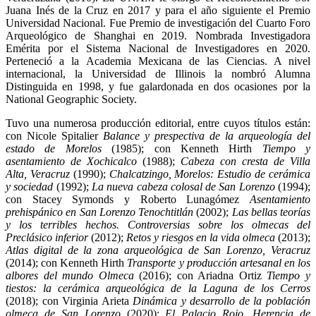
Juana Inés de la Cruz en 2017 y para el año siguiente el Premio
Universidad Nacional. Fue Premio de investigación del Cuarto Foro
Arqueológico de Shanghai en 2019. Nombrada Investigadora
Emérita por el Sistema Nacional de Investigadores en 2020.
Perteneció a la Academia Mexicana de las Ciencias. A nivel
internacional, la Universidad de Illinois la nombró Alumna
Distinguida en 1998, y fue galardonada en dos ocasiones por la
National Geographic Society.
Tuvo una numerosa producción editorial, entre cuyos títulos están:
con Nicole Spitalier
Balance y prespectiva de la arqueología del
estado de Morelos
(1985); con Kenneth Hirth
Tiempo y
asentamiento de Xochicalco
(1988);
Cabeza con cresta de Villa
Alta, Veracruz
(1990);
Chalcatzingo, Morelos: Estudio de cerámica
y sociedad
(1992);
La nueva cabeza colosal de San Lorenzo
(1994);
con Stacey Symonds y Roberto Lunagómez
Asentamiento
prehispánico en San Lorenzo Tenochtitlán
(2002);
Las bellas teorías
y los terribles hechos. Controversias sobre los olmecas del
Preclásico inferior
(2012);
Retos y riesgos en la vida olmeca
(2013);
Atlas digital de la zona arqueológica de San Lorenzo, Veracruz
(2014); con Kenneth Hirth
Transporte y producción artesanal en los
albores del mundo Olmeca
(2016); con Ariadna Ortiz
Tiempo y
tiestos: la cerámica arqueológica de la Laguna de los Cerros
(2018); con Virginia Arieta
Dinámica y desarrollo de la población
olmeca de San Lorenzo
(2020);
El Palacio Rojo. Herencia de