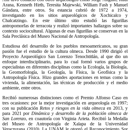
Arana, Kenneth Hirth, Teresita Majewski, William Fash y Manuel
Gándara, entre otros. Su estancia cubrió de 1972 a 1974,
investigando en los sitios arqueológicos de Xochicalco y
Chalcatzingo. En este último sitio estudió las figurillas
antropomorfas de terracota y realizó importantes hallazgos sobre su
contexto sociocultural. Algunas de esas figurillas se conservan en la
Sala Preclásica del Museo Nacional de Antropología.
Estudiosa del desarrollo de los pueblos mesoamericanos, su gran
pasión fue el estudio de la cultura olmeca. Desde 1990 dirigió el
Proyecto Arqueológico San Lorenzo Tenochtitlán, al que dio un
enfoque interdisciplinario, para lo cual formó varios grupos de
especialistas en diferentes disciplinas como la Ecología, la Biología,
la Geomorfología, la Geología, la Física, la Geofísica y la
Antropología Física. Hizo grandes aportaciones en temas como la
vivienda, la alimentación, las técnicas de producción y el medio
ambiente, entre otros.
Recibió numerosas distinciones como el Premio Alfonso Caso en
tres ocasiones: por la mejor investigación en arqueología en 1997;
con su publicación
Retos y riesgos en la vida olmeca
en 2013, y
para 2021 por
Dinámica y desarrollo de la población olmeca de
San Lorenzo
, en coautoría con Virginia Arieta. Recibió la Medalla
del Museo de Antropología de Xalapa de la Universidad
Veracruzana (2010). La UNAM le otorgó el Reconocimiento Sor