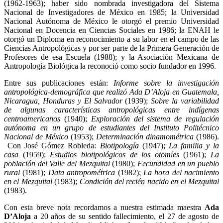
(1962-1963); haber sido nombrada investigadora del Sistema
Nacional de Investigadores de México en 1985; la Universidad
Nacional Autónoma de México le otorgó el premio Universidad
Nacional en Docencia en Ciencias Sociales en 1986; la ENAH le
otorgó un Diploma en reconocimiento a su labor en el campo de las
Ciencias Antropológicas y por ser parte de la Primera Generación de
Profesores de esa Escuela (1988); y la Asociación Mexicana de
Antropología Biológica la reconoció como socio fundador en 1996.
Entre sus publicaciones están:
Informe sobre la investigación
antropológica-demográfica que realizó Ada D’Aloja en Guatemala,
Nicaragua, Honduras y El Salvador
(1939);
Sobre la variabilidad
de algunas características antropológicas entre indígenas
centroamericanos
(1940);
Exploración del sistema de regulación
autónoma en un grupo de estudiantes del Instituto Politécnico
Nacional de México
(1953);
Determinación dinamométrica
(1986).
Con José Gómez Robleda:
Biotipología
(1947);
La familia y la
casa
(1959);
Estudios
biotipológicos de los otomíes
(1961);
La
población del Valle del Mezquital
(1980);
Fecundidad en un
pueblo
rural
(1981);
Data antropométrica
(1982);
La hora del nacimiento
en el Mezquital
(1983);
Condición del recién nacido en el Mezquital
(1983).
Con esta breve nota recordamos a nuestra estimada maestra
Ada
D’Aloja
a 20 años de su sentido fallecimiento, el 27 de agosto de