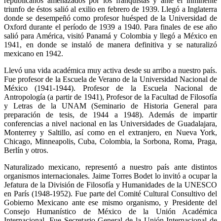
republicanos amenazados por los franquistas y ante el inminente
triunfo de éstos salió al exilio en febrero de 1939. Llegó a Inglaterra
donde se desempeñó como profesor huésped de la Universidad de
Oxford durante el período de 1939 a 1940. Para finales de ese año
salió para América, visitó Panamá y Colombia y llegó a México en
1941, en donde se instaló de manera definitiva y se naturalizó
mexicano en 1942.
Llevó una vida académica muy activa desde su arribo a nuestro país.
Fue profesor de la Escuela de Verano de la Universidad Nacional de
México (1941-1944). Profesor de la Escuela Nacional de
Antropología (a partir de 1941), Profesor de la Facultad de Filosofía
y Letras de la UNAM (Seminario de Historia General para
preparación de tesis, de 1944 a 1948). Además de impartir
conferencias a nivel nacional en las Universidades de Guadalajara,
Monterrey y Saltillo, así como en el extranjero, en Nueva York,
Chicago, Minneapolis, Cuba, Colombia, la Sorbona, Roma, Praga,
Berlín y otros.
Naturalizado mexicano, representó a nuestro país ante distintos
organismos internacionales. Jaime Torres Bodet lo invitó a ocupar la
Jefatura de la División de Filosofía y Humanidades de la UNESCO
en París (1948-1952). Fue parte del Comité Cultural Consultivo del
Gobierno Mexicano ante ese mismo organismo, y Presidente del
Consejo Humanístico de México de la Unión Académica
Internacional. Fue Secretario General de la Unión Internacional de