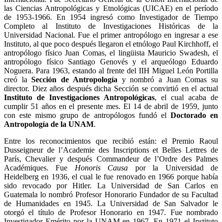
las Ciencias Antropológicas y Etnológicas (UICAE) en el período
de 1953-1966. En 1954 ingresó como Investigador de Tiempo
Completo al Instituto de Investigaciones Históricas de la
Universidad Nacional. Fue el primer antropólogo en ingresar a ese
Instituto, al que poco después llegaron el etnólogo Paul Kirchhoff, el
antropólogo físico Juan Comas, el lingüista Mauricio Swadesh, el
antropólogo físico Santiago Genovés y el arqueólogo Eduardo
Noguera. Para 1963, estando al frente del IIH Miguel León Portilla
creó la
Sección de Antropología
y nombró a Juan Comas su
director. Diez años después dicha Sección se convirtió en el actual
Instituto de Investigaciones Antropológicas
, el cual acaba de
cumplir 51 años en el presente mes. El 14 de abril de 1959, junto
con este mismo grupo de antropólogos fundó el
Doctorado en
Antropología de la UNAM
.
Entre los reconocimientos que recibió están: el Premio Raoul
Dusseigneur de l’Academie des Inscriptions et Belles Lettres de
París, Chevalier y después Commandeur de l’Ordre des Palmes
Académiques. Fue
Honoris Causa
por la Universidad de
Heidelberg en 1936, el cual le fue renovado en 1966 porque había
sido revocado por Hitler. La Universidad de San Carlos en
Guatemala lo nombró Profesor Honorario Fundador de su Facultad
de Humanidades en 1945. La Universidad de San Salvador le
otorgó el título de Profesor Honorario en 1947. Fue nombrado
Investigador Emérito por la UNAM en 1967. En 1971 el Instituto