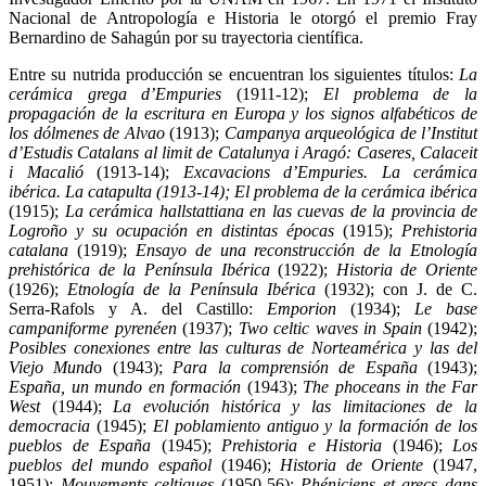
Nacional de Antropología e Historia le otorgó el premio Fray
Bernardino de Sahagún por su trayectoria científica.
Entre su nutrida producción se encuentran los siguientes títulos:
La
cerámica grega d’Empuries
(1911-12);
El problema de la
propagación de la escritura en Europa y los signos alfabéticos de
los dólmenes de Alvao
(1913);
Campanya arqueológica de l’Institut
d’Estudis Catalans al limit de Catalunya i Aragó: Caseres, Calaceit
i Macalió
(1913-14);
Excavacions d’Empuries. La cerámica
ibérica. La catapulta (1913-14); El problema de la cerámica ibérica
(1915);
La cerámica hallstattiana en las cuevas de la provincia de
Logroño y su ocupación en distintas épocas
(1915);
Prehistoria
catalana
(1919);
Ensayo de una reconstrucción de la Etnología
prehistórica de la Península Ibérica
(1922);
Historia de Oriente
(1926);
Etnología de la Península Ibérica
(1932); con J. de C.
Serra-Rafols y A. del Castillo:
Emporion
(1934);
Le base
campaniforme pyrenéen
(1937);
Two celtic waves in Spain
(1942);
Posibles conexiones entre las culturas de Norteamérica y las del
Viejo Mund
o (1943);
Para la comprensión de España
(1943);
España, un mundo en formación
(1943);
The phoceans in the Far
West
(1944);
La evolución histórica y las limitaciones de la
democracia
(1945);
El poblamiento antiguo y la formación de los
pueblos de España
(1945);
Prehistoria e Historia
(1946);
Los
pueblos del mundo español
(1946);
Historia de Oriente
(1947,
1951);
Mouvements celtiques
(1950-56);
Phéniciens et grecs dans