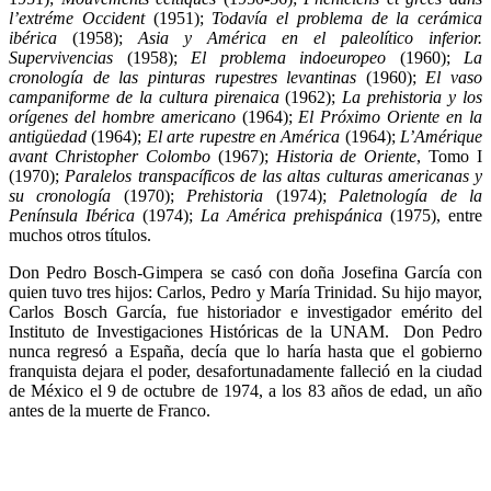
l’extréme Occident
(1951);
Todavía el problema de la cerámica
ibérica
(1958);
Asia y América en el paleolítico inferior.
Supervivencias
(1958);
El problema indoeuropeo
(1960);
La
cronología de las pinturas rupestres levantinas
(1960);
El vaso
campaniforme de la cultura pirenaica
(1962);
La prehistoria y los
orígenes del hombre americano
(1964);
El Próximo Oriente en la
antigüedad
(1964);
El arte rupestre en América
(1964);
L’Amérique
avant Christopher Colombo
(1967);
Historia de Oriente
, Tomo I
(1970);
Paralelos transpacíficos de las altas culturas americanas y
su cronología
(1970);
Prehistoria
(1974);
Paletnología de la
Península Ibérica
(1974);
La América prehispánica
(1975), entre
muchos otros títulos.
Don Pedro Bosch-Gimpera se casó con doña Josefina García con
quien tuvo tres hijos: Carlos, Pedro y María Trinidad. Su hijo mayor,
Carlos Bosch García, fue historiador e investigador emérito del
Instituto de Investigaciones Históricas de la UNAM. Don Pedro
nunca regresó a España, decía que lo haría hasta que el gobierno
franquista dejara el poder, desafortunadamente falleció en la ciudad
de México el 9 de octubre de 1974, a los 83 años de edad, un año
antes de la muerte de Franco.