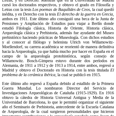
Letras, y en Derecho. Mientras que en la Universidad de Madrid
cursó los doctorados respectivos, y obtuvo el grado en Filosofía y
Letras con la tesis
Los poemas de Baquílides de Ceos
, la cual quedó
inédita, y en Derecho con la tesis
El derecho de la guerra en Grecia,
ambos en 1911. Este último año consiguió una beca de la Junta de
Pensiones y Ampliación de Estudios para viajar a Berlín donde
estudió Filología clásica, Historia de Oriente, Historia clásica,
Arqueología clásica y Prehistoria, además fue ayudante del Museo
prehistórico haciendo prácticas de Museología. Con dichos estudios
y al conocer al filólogo y helenista Ulrich von Willamowitz-
Moellendorf, su carrera académica se reorientó de manera definitiva
hacia la Arqueología, ya que había mucho por hacer en España en el
campo de la arqueología protohistórica, según consejo de
Willamowitz. Bosch-Gimpera estuvo durante dos períodos en
Alemania, de 1911 a 1912 y de 1913 a 1914, entre ambos, regresó a
Madrid y obtuvo el Doctorado en Historia con la tesis titulada
El
problema de la cerámica ibérica,
la cual se publicó en 1915.
Este último año regresó a España debido al estallido de la Primera
Guerra Mundial. Lo nombraron Director del Servicio de
Investigaciones Arqueológicas de Cataluña (1915-1929). En 1916
obtuvo la cátedra de Historia Universal Antigua y Media de la
Universidad de Barcelona, lo que le permitió organizar el siguiente
año el Seminario de Prehistoria, antecedente de la Escuela Catalana
de Arqueología, de la cual surgieron personalidades que hicieron