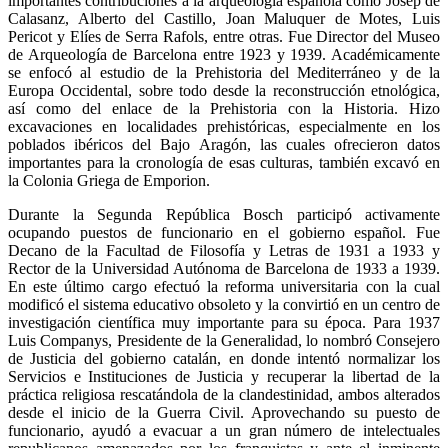
importantes contribuciones a la arqueología española como Josep de
Calasanz, Alberto del Castillo, Joan Maluquer de Motes, Luis
Pericot y Elíes de Serra Rafols, entre otras. Fue Director del Museo
de Arqueología de Barcelona entre 1923 y 1939. Académicamente
se enfocó al estudio de la Prehistoria del Mediterráneo y de la
Europa Occidental, sobre todo desde la reconstrucción etnológica,
así como del enlace de la Prehistoria con la Historia. Hizo
excavaciones en localidades prehistóricas, especialmente en los
poblados ibéricos del Bajo Aragón, las cuales ofrecieron datos
importantes para la cronología de esas culturas, también excavó en
la Colonia Griega de Emporion.
Durante la Segunda República Bosch participó activamente
ocupando puestos de funcionario en el gobierno español. Fue
Decano de la Facultad de Filosofía y Letras de 1931 a 1933 y
Rector de la Universidad Autónoma de Barcelona de 1933 a 1939.
En este último cargo efectuó la reforma universitaria con la cual
modificó el sistema educativo obsoleto y la convirtió en un centro de
investigación científica muy importante para su época. Para 1937
Luis Companys, Presidente de la Generalidad, lo nombró Consejero
de Justicia del gobierno catalán, en donde intentó normalizar los
Servicios e Instituciones de Justicia y recuperar la libertad de la
práctica religiosa rescatándola de la clandestinidad, ambos alterados
desde el inicio de la Guerra Civil. Aprovechando su puesto de
funcionario, ayudó a evacuar a un gran número de intelectuales