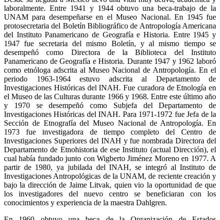
laboralmente. Entre 1941 y 1944 obtuvo una beca-trabajo de la
UNAM para desempeñarse en el Museo Nacional. En 1945 fue
protosecretaria del Boletín Bibliográfico de Antropología Americana
del Instituto Panamericano de Geografía e Historia. Entre 1945 y
1947 fue secretaria del mismo Boletín, y al mismo tiempo se
desempeñó como Directora de la Biblioteca del Instituto
Panamericano de Geografía e Historia. Durante 1947 y 1962 laboró
como etnóloga adscrita al Museo Nacional de Antropología. En el
periodo 1963-1964 estuvo adscrita al Departamento de
Investigaciones Históricas del INAH. Fue curadora de Etnología en
el Museo de las Culturas durante 1966 y 1968. Entre este último año
y 1970 se desempeñó como Subjefa del Departamento de
Investigaciones Históricas del INAH. Para 1971-1972 fue Jefa de la
Sección de Etnografía del Museo Nacional de Antropología. En
1973 fue investigadora de tiempo completo del Centro de
Investigaciones Superiores del INAH y fue nombrada Directora del
Departamento de Etnohistoria de ese Instituto (actual Dirección), el
cual había fundado junto con Wigberto Jiménez Moreno en 1977. A
partir de 1980, ya jubilada del INAH, se integró al Instituto de
Investigaciones Antropológicas de la UNAM, de reciente creación y
bajo la dirección de Jaime Litvak, quien vio la oportunidad de que
los investigadores del nuevo centro se beneficiaran con los
conocimientos y experiencia de la maestra Dahlgren.
En 1960 obtuvo una beca de la Organización de Estados