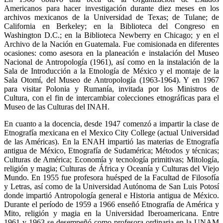
Americanos para hacer investigación durante diez meses en los
archivos mexicanos de la Universidad de Texas; de Tulane; de
California en Berkeley; en la Biblioteca del Congreso en
Washington D.C.; en la Biblioteca Newberry en Chicago; y en el
Archivo de la Nación en Guatemala. Fue comisionada en diferentes
ocasiones: como asesora en la planeación e instalación del Museo
Nacional de Antropología (1961), así como en la instalación de la
Sala de Introducción a la Etnología de México y el montaje de la
Sala Otomí, del Museo de Antropología (1963-1964). Y en 1967
para visitar Polonia y Rumanía, invitada por los Ministros de
Cultura, con el fin de intercambiar colecciones etnográficas para el
Museo de las Culturas del INAH.
En cuanto a la docencia, desde 1947 comenzó a impartir la clase de
Etnografía mexicana en el Mexico City College (actual Universidad
de las Américas). En la ENAH impartió las materias de Etnografía
antigua de México, Etnografía de Sudamérica; Métodos y técnicas;
Culturas de América; Economía y tecnología primitivas; Mitología,
religión y magia; Culturas de África y Oceanía y Culturas del Viejo
Mundo. En 1955 fue profesora huésped de la Facultad de Filosofía
y Letras, así como de la Universidad Autónoma de San Luis Potosí
donde impartió Antropología general e Historia antigua de México.
Durante el período de 1959 a 1966 enseñó Etnografía de América y
Mito, religión y magia en la Universidad Iberoamericana. Entre
1961 y 1963 se desempeñó como profesora ordinaria en la UNAM