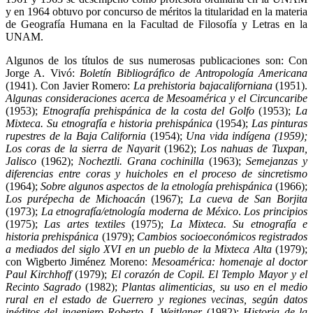
y en 1964 obtuvo por concurso de méritos la titularidad en la materia
de Geografía Humana en la Facultad de Filosofía y Letras en la
UNAM.
Algunos de los títulos de sus numerosas publicaciones son: Con
Jorge A. Vivó:
Boletín Bibliográfico de Antropología Americana
(1941). Con Javier Romero:
La prehistoria bajacaliforniana
(1951).
Algunas consideraciones acerca de Mesoamérica y el Circuncaribe
(1953);
Etnografía prehispánica de la costa del Golfo
(1953);
La
Mixteca. Su etnografía e historia prehispánica
(1954);
Las pinturas
rupestres de la Baja California
(1954);
Una vida indígena (1959);
Los coras de la sierra de Nayarit
(1962);
Los nahuas de Tuxpan,
Jalisco
(1962);
Nocheztli. Grana cochinilla
(1963);
Semejanzas y
diferencias entre coras y huicholes en el proceso de sincretismo
(1964);
Sobre algunos aspectos de la etnología prehispánica
(1966);
Los purépecha de Michoacán
(1967);
La cueva de San Borjita
(1973);
La etnografía/etnología moderna de México
.
Los principios
(1975);
Las artes textiles
(1975);
La Mixteca. Su etnografía e
historia prehispánica
(1979);
Cambios socioeconómicos registrados
a mediados del siglo XVI en un pueblo de la Mixteca Alta
(1979);
con Wigberto Jiménez Moreno:
Mesoamérica: homenaje al doctor
Paul Kirchhoff
(1979);
El corazón de Copil. El Templo Mayor y el
Recinto Sagrado
(1982);
Plantas alimenticias, su uso en el medio
rural en el estado de Guerrero y regiones vecinas, según datos
inéditos del ingeniero Roberto J. Weitlaner
(1982);
Historia de la