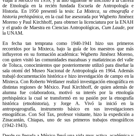
viajar a México en 1939, y al año siguiente se inscribió a la carrera
de Etnología en la recién fundada Escuela de Antropología e
Historia. En 1950 presentó la tesis:
La Mixteca, su etnografía e
historia prehispánica,
en la cual fue asesorada por Wigberto Jiménez
Moreno y Paul Kirchhoff, para obtener la licenciatura por la ENAH
y el grado de Maestra en Ciencias Antropológicas,
Cum Laude
, por
la UNAM.
En fecha tan temprana como 1940-1941 hizo sus primeros
recorridos por la Mixteca, bajo la guía de los maestros que más
influyeron en su formación académica: Wigberto Jiménez Moreno,
con quien visitó las comunidades mazahuas y matlatzincas del valle
de Toluca, conocimientos que posteriormente utilizó para diseñar la
sala otomí del Museo Nacional de Antropología en 1964. Además
trabajó documentación histórica e hizo investigación de campo en la
Mixteca. Con Roberto Weitlaner realizó investigación etnográfica en
distintas regiones de México. Paul Kirchhoff, de quien además de
alumna fue colaboradora, motivó su interés por la etnología
prehispánica la cual se transformó en su pasión por la etnografía
histórica (etnohistoria), y Jorge A. Vivó la inició en la
antropogeografía, instrumento básico en sus investigaciones
etnográficas. Con Sol Tax, profesor visitante, hizo la expedición a
Zinacantán, Chiapas, uno de sus primeros trabajos etnográficos
(1942-1943).
Desde su llegada a México llevó una vida muy activa, académica y