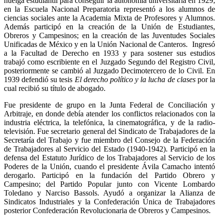
huelga estudiantil para conseguir la autonomía universitaria en 1929;
en la Escuela Nacional Preparatoria representó a los alumnos de
ciencias sociales ante la Academia Mixta de Profesores y Alumnos.
Además participó en la creación de la Unión de Estudiantes,
Obreros y Campesinos; en la creación de las Juventudes Sociales
Unificadas de México y en la Unión Nacional de Canteros. Ingresó
a la Facultad de Derecho en 1933 y para sostener sus estudios
trabajó como escribiente en el Juzgado Segundo del Registro Civil,
posteriormente se cambió al Juzgado Decimotercero de lo Civil. En
1939 defendió su tesis
El derecho político y la lucha de clases
por la
cual recibió su título de abogado.
Fue presidente de grupo en la Junta Federal de Conciliación y
Arbitraje, en donde debía atender los conflictos relacionados con la
industria eléctrica, la telefónica, la cinematográfica, y de la radio-
televisión. Fue secretario general del Sindicato de Trabajadores de la
Secretaría del Trabajo y fue miembro del Consejo de la Federación
de Trabajadores al Servicio del Estado (1940-1942). Participó en la
defensa del Estatuto Jurídico de los Trabajadores al Servicio de los
Poderes de la Unión, cuando el presidente Ávila Camacho intentó
derogarlo. Participó en la fundación del Partido Obrero y
Campesino; del Partido Popular junto con Vicente Lombardo
Toledano y Narciso Bassols. Ayudó a organizar la Alianza de
Sindicatos Industriales y la Confederación Única de Trabajadores
posterior Confederación Revolucionaria de Obreros y Campesinos.