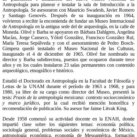
Antropología para planear e instalar la sala de Introducción a la
Antropología. Se asesoraron con Mauricio Swadesh, Javier Romero
y Santiago Genovés. Después de su inauguración en 1964,
volvieron a recibir la encomienda de fundar un Museo Internacional
de Antropología en la antigua sede del de arqueología, en la calle de
Moneda. Olivé y Barba se apoyaron en Bárbara Dahlgren, Angelina
Macías, Jorge Canseco, Yólotl González, Francisco González Rul,
María Teresa Sepúlveda y con el asesoramiento de Pedro Bosch-
Gimpera quedó instalado el Museo Nacional de las Culturas,
inaugurado el 4 de diciembre de 1965. Olivé fue nombrado su
director y Barba subdirectora, puestos que ocuparon durante trece
años y en los cuales instalaron 23 salas permanentes con contenido
arqueológico, etnográfico e histórico.
Estudió el Doctorado en Antropología en la Facultad de Filosofía y
Letras de la UNAM durante el período de 1963 a 1968, y para
1980, ya libre de su cargo como director del Museo, presentó la
tesis:
Praxis de la antropología mexicana: contexto socioeconómico
y marco jurídico
, por la cual recibió mención honorífica y
recomendación de publicación. Su asesor fue Jaime Litvak King.
Desde 1958 comenzó su actividad docente en la ENAH, donde
impartió clase sobre los siguientes temas: economía política,
sociología general, problemas sociales y económicos de México,
antropología económica, economía de Mesoamérica, formación