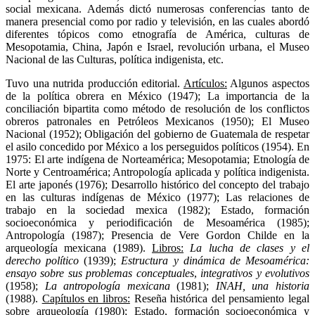
social mexicana. Además dictó numerosas conferencias tanto de
manera presencial como por radio y televisión, en las cuales abordó
diferentes tópicos como etnografía de América, culturas de
Mesopotamia, China, Japón e Israel, revolución urbana, el Museo
Nacional de las Culturas, política indigenista, etc.
Tuvo una nutrida producción editorial.
Artículos:
Algunos aspectos
de la política obrera en México (1947); La importancia de la
conciliación bipartita como método de resolución de los conflictos
obreros patronales en Petróleos Mexicanos (1950); El Museo
Nacional (1952); Obligación del gobierno de Guatemala de respetar
el asilo concedido por México a los perseguidos políticos (1954). En
1975: El arte indígena de Norteamérica; Mesopotamia; Etnología de
Norte y Centroamérica; Antropología aplicada y política indigenista.
El arte japonés (1976); Desarrollo histórico del concepto del trabajo
en las culturas indígenas de México (1977); Las relaciones de
trabajo en la sociedad mexica (1982); Estado, formación
socioeconómica y periodificación de Mesoamérica (1985);
Antropología (1987); Presencia de Vere Gordon Childe en la
arqueología mexicana (1989).
Libros:
La lucha de clases y el
derecho político
(1939);
Estructura y dinámica de Mesoamérica:
ensayo sobre sus problemas conceptuales
,
integrativos y evolutivos
(1958);
La antropología mexicana
(1981);
INAH, una historia
(1988).
Capítulos en libros:
Reseña histórica del pensamiento legal
sobre arqueología (1980); Estado, formación socioeconómica y