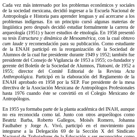
Cada vez más interesado por los problemas económicos y sociales
de la sociedad mexicana, decidió ingresar a la Escuela Nacional de
Antropología e Historia para aprender lenguas y así acercarse a los
problemas indígenas. En un principio cursó algunas materias de
lingüística pero después decidió estudiar formalmente la carrera de
arqueología (1951) y hacer estudios de etnología. En 1958 presentó
su tesis
Estructura y dinámica de Mesoamérica,
con la cual obtuvo
cum laude
y recomendación para su publicación
.
Como estudiante
de la ENAH participó en la reorganización de la Sociedad de
Alumnos de la cual fue presidente durante 1949 y 1952; también fue
presidente del Consejo de Vigilancia de 1953 a 1955; co-fundador y
gerente del Boletín de la Sociedad de Alumnos,
Tlatoani
, de 1952 a
1955; director del Comité Editorial de la Revista
Acta
Anthropológica.
Participó en la elaboración del Reglamento de la
ENAH aprobado en 1958 por la SEP. Fue presidente de la mesa
directiva de la Asociación Mexicana de Antropólogos Profesionales
hasta 1976 cuando éste se convirtió en el Colegio Mexicano de
Antropólogos.
En 1955 ya formaba parte de la planta académica del INAH, aunque
no era reconocida como tal. Junto con otros arqueólogos como
Beatriz Barba, Roberto Gallegos, Moisés Romero, Johanna
Faulhaber y Jorge A. Vivó, participó en el movimiento para
integrarse a la Delegación 69 de la Sección X del Sindicato
Nacional de Trabajadores de la Educación y ser reconocidos como