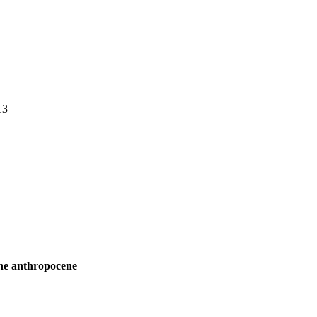
13
the anthropocene