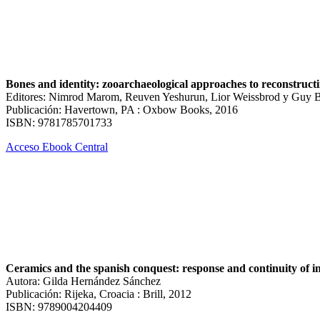
Bones and identity: zooarchaeological approaches to reconstructi
Editores: Nimrod Marom, Reuven Yeshurun, Lior Weissbrod y Guy 
Publicación: Havertown, PA : Oxbow Books, 2016
ISBN: 9781785701733
Acceso Ebook Central
Ceramics and the spanish conquest: response and continuity of i
Autora: Gilda Hernández Sánchez
Publicación: Rijeka, Croacia : Brill, 2012
ISBN: 9789004204409