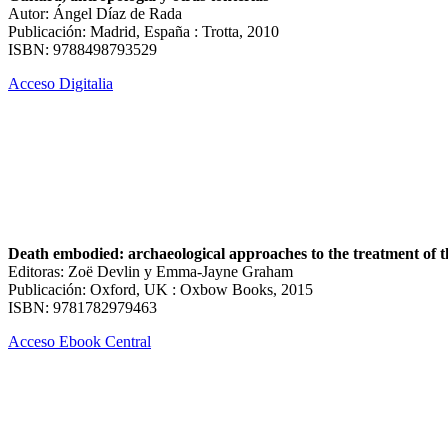
Autor: Ángel Díaz de Rada
Publicación: Madrid, España : Trotta, 2010
ISBN: 9788498793529
Acceso Digitalia
Death embodied: archaeological approaches to the treatment of t
Editoras: Zoë Devlin y Emma-Jayne Graham
Publicación: Oxford, UK : Oxbow Books, 2015
ISBN: 9781782979463
Acceso Ebook Central