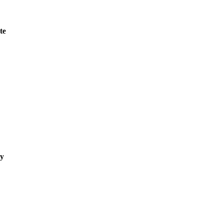
te
ry