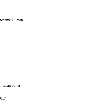
e Became Human
ng human bones
2017