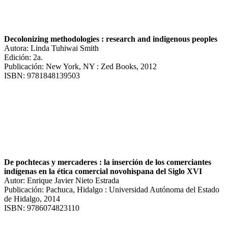
Decolonizing methodologies : research and indigenous peoples
Autora: Linda Tuhiwai Smith
Edición: 2a.
Publicación: New York, NY : Zed Books, 2012
ISBN: 9781848139503
De pochtecas y mercaderes : la inserción de los comerciantes
indígenas en la ética comercial novohispana del Siglo XVI
Autor: Enrique Javier Nieto Estrada
Publicación: Pachuca, Hidalgo : Universidad Autónoma del Estado
de Hidalgo, 2014
ISBN: 9786074823110