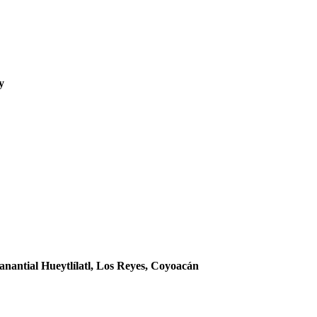
y
manantial Hueytlílatl, Los Reyes, Coyoacán