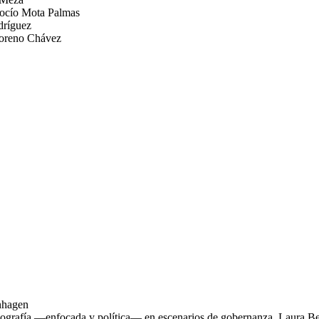
 Rocío Mota Palmas
odríguez
 Moreno Chávez
enhagen
a etnografía —enfocada y política— en escenarios de gobernanza. Laura 