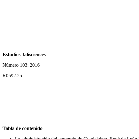
Estudios Jalisciences
Número 103; 2016
R0592.25
Tabla de contenido
La administración del comercio de Guadalajara. René de León